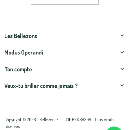
Les Bellezons

Modus Operandi

Ton compte

Veux-tu briller comme jamais ?

Copyright © 2026 - Bellezón, S.L. - CIF B71488308 - Tous droits
réservés