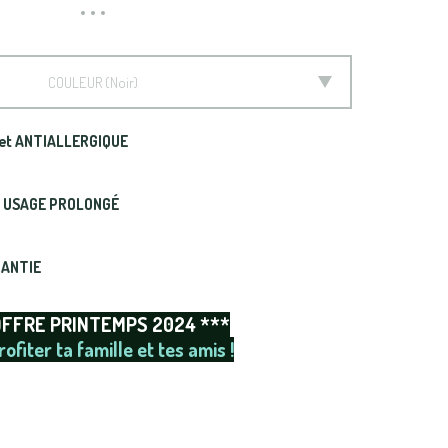
COULEUR
Noir
et ANTIALLERGIQUE
t USAGE PROLONGÉ
RANTIE
OFFRE PRINTEMPS 2024 ***
rofiter ta famille et tes amis !