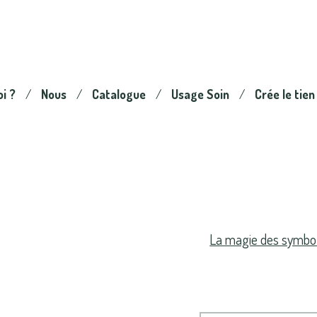
oi ?
Nous
Catalogue
Usage Soin
Crée le tien
La magie des symbol