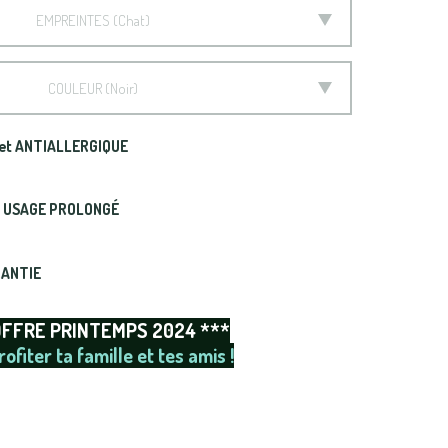
EMPREINTES
Chat
COULEUR
Noir
et ANTIALLERGIQUE
t USAGE PROLONGÉ
RANTIE
OFFRE PRINTEMPS 2024 ***
rofiter ta famille et tes amis !