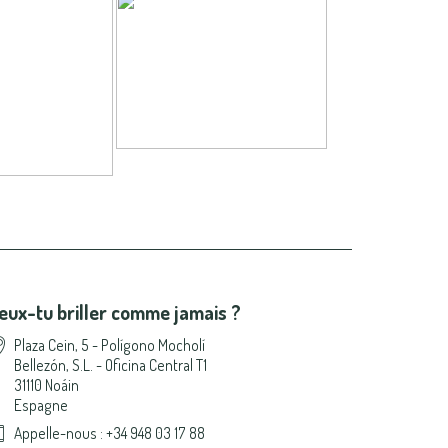
eux-tu briller comme jamais ?
Plaza Cein, 5 - Polígono Mocholí
Bellezón, S.L. - Oficina Central T1
31110 Noáin
Espagne
Appelle-nous :
+34 948 03 17 88