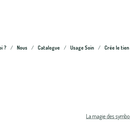
oi ?
Nous
Catalogue
Usage Soin
Crée le tien
La magie des symbol