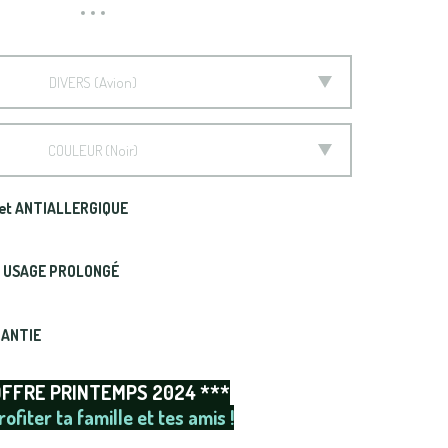
DIVERS
Avion
COULEUR
Noir
et ANTIALLERGIQUE
t USAGE PROLONGÉ
RANTIE
OFFRE PRINTEMPS 2024 ***
rofiter ta famille et tes amis !