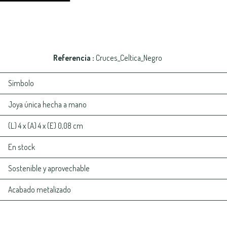
Referencia
Cruces_Celtica_Negro
Símbolo
Joya única hecha a mano
(L) 4 x (A) 4 x (E) 0,08 cm
En stock
Sostenible y aprovechable
Acabado metalizado