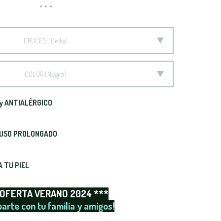
CRUCES
Celta
COLOR
Negro
y ANTIALÉRGICO
 USO PROLONGADO
 TU PIEL
 OFERTA VERANO 2024 ***
arte con tu familia y amigos!