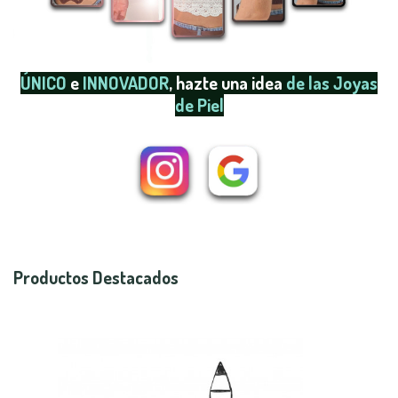
ÚNICO
e
INNOVADOR
, hazte una idea
de las Joyas
de Piel
Productos Destacados