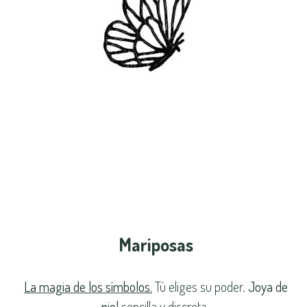
Mariposas
La magia de los símbolos.
Tú eliges su poder.
Joya de
piel
sencilla y discreta.